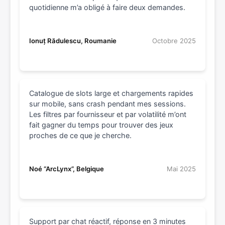
quotidienne m’a obligé à faire deux demandes.
Ionuț Rădulescu, Roumanie
Octobre 2025
Catalogue de slots large et chargements rapides
sur mobile, sans crash pendant mes sessions.
Les filtres par fournisseur et par volatilité m’ont
fait gagner du temps pour trouver des jeux
proches de ce que je cherche.
Noé “ArcLynx”, Belgique
Mai 2025
Support par chat réactif, réponse en 3 minutes