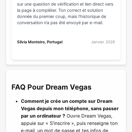
sur une question de vérification et lien direct vers
la page à compléter. Ton correct et solution
donnée du premier coup, mais l’historique de
conversation n’a pas été envoyé par e-mail.
Sílvia Monteiro, Portugal
Janvier 2026
FAQ Pour Dream Vegas
Comment je crée un compte sur Dream
Vegas depuis mon téléphone, sans passer
par un ordinateur ?
Ouvre Dream Vegas,
appuie sur « S’inscrire », puis renseigne ton
e-mail, un mot de passe et tes infos de