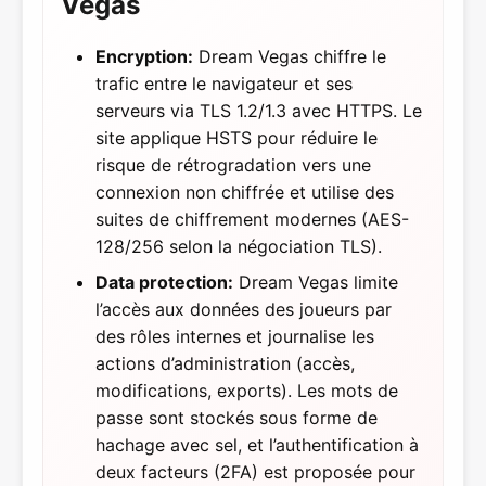
Vegas
Encryption:
Dream Vegas chiffre le
trafic entre le navigateur et ses
serveurs via TLS 1.2/1.3 avec HTTPS. Le
site applique HSTS pour réduire le
risque de rétrogradation vers une
connexion non chiffrée et utilise des
suites de chiffrement modernes (AES-
128/256 selon la négociation TLS).
Data protection:
Dream Vegas limite
l’accès aux données des joueurs par
des rôles internes et journalise les
actions d’administration (accès,
modifications, exports). Les mots de
passe sont stockés sous forme de
hachage avec sel, et l’authentification à
deux facteurs (2FA) est proposée pour