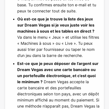
base. Tu confirmes ensuite ton e-mail et tu
peux te connecter tout de suite.
Où est-ce que je trouve la liste des jeux
sur Dream Vegas si je veux juste voir les
machines à sous et les tables en direct ?
Va dans le menu « Jeux » et utilise les filtres
« Machines à sous » ou « Live ». Tu peux
aussi trier par fournisseur ou taper le nom
d’un jeu dans la barre de recherche.
Est-ce que je peux déposer de l’argent sur
Dream Vegas avec une carte bancaire ou
un portefeuille électronique, et c’est quoi
le minimum ?
Dream Vegas accepte la
carte bancaire et des portefeuilles
électroniques selon ton pays, avec un dépôt
minimum affiché au moment du paiement. Si
une méthode n’apparaît pas, Dream Vegas la