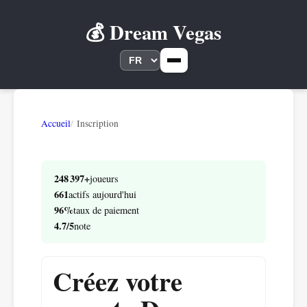
💰 Dream Vegas
Accueil
Inscription
248 397+
joueurs
661
actifs aujourd'hui
96%
taux de paiement
4.7/5
note
Créez votre