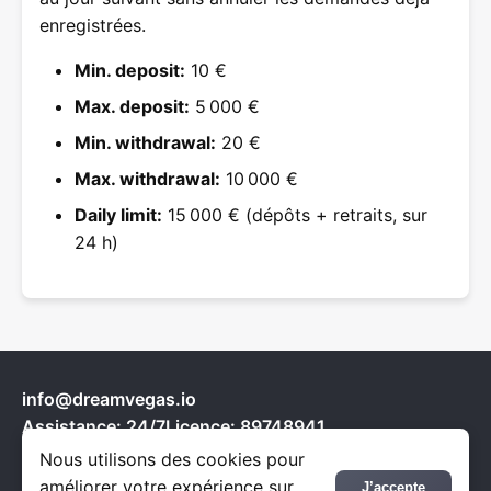
enregistrées.
Min. deposit:
10 €
Max. deposit:
5 000 €
Min. withdrawal:
20 €
Max. withdrawal:
10 000 €
Daily limit:
15 000 € (dépôts + retraits, sur
24 h)
info@dreamvegas.io
Assistance: 24/7
Licence: 89748941
Nous utilisons des cookies pour
Jouez de manière responsable, 18+.
améliorer votre expérience sur
J’accepte