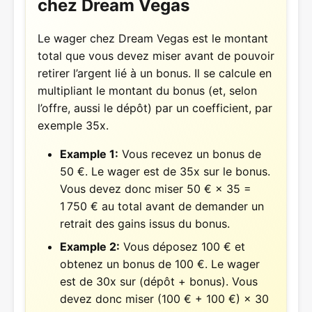
chez Dream Vegas
Le wager chez Dream Vegas est le montant
total que vous devez miser avant de pouvoir
retirer l’argent lié à un bonus. Il se calcule en
multipliant le montant du bonus (et, selon
l’offre, aussi le dépôt) par un coefficient, par
exemple 35x.
Example 1:
Vous recevez un bonus de
50 €. Le wager est de 35x sur le bonus.
Vous devez donc miser 50 € × 35 =
1 750 € au total avant de demander un
retrait des gains issus du bonus.
Example 2:
Vous déposez 100 € et
obtenez un bonus de 100 €. Le wager
est de 30x sur (dépôt + bonus). Vous
devez donc miser (100 € + 100 €) × 30