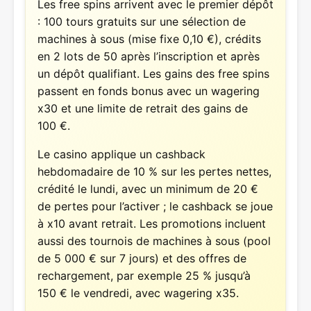
Les free spins arrivent avec le premier dépôt
: 100 tours gratuits sur une sélection de
machines à sous (mise fixe 0,10 €), crédits
en 2 lots de 50 après l’inscription et après
un dépôt qualifiant. Les gains des free spins
passent en fonds bonus avec un wagering
x30 et une limite de retrait des gains de
100 €.
Le casino applique un cashback
hebdomadaire de 10 % sur les pertes nettes,
crédité le lundi, avec un minimum de 20 €
de pertes pour l’activer ; le cashback se joue
à x10 avant retrait. Les promotions incluent
aussi des tournois de machines à sous (pool
de 5 000 € sur 7 jours) et des offres de
rechargement, par exemple 25 % jusqu’à
150 € le vendredi, avec wagering x35.