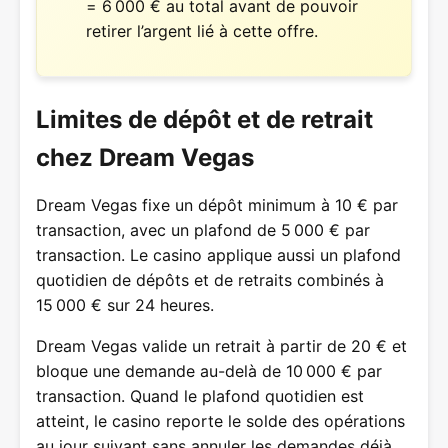
= 6 000 € au total avant de pouvoir
retirer l’argent lié à cette offre.
Limites de dépôt et de retrait
chez Dream Vegas
Dream Vegas fixe un dépôt minimum à 10 € par
transaction, avec un plafond de 5 000 € par
transaction. Le casino applique aussi un plafond
quotidien de dépôts et de retraits combinés à
15 000 € sur 24 heures.
Dream Vegas valide un retrait à partir de 20 € et
bloque une demande au-delà de 10 000 € par
transaction. Quand le plafond quotidien est
atteint, le casino reporte le solde des opérations
au jour suivant sans annuler les demandes déjà