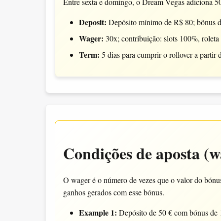
Entre sexta e domingo, o Dream Vegas adiciona 50
Deposit:
Depósito mínimo de R$ 80; bônus d
Wager:
30x; contribuição: slots 100%, rolet
Term:
5 dias para cumprir o rollover a partir
Condições de aposta (
O wager é o número de vezes que o valor do bónus 
ganhos gerados com esse bónus.
Example 1:
Depósito de 50 € com bónus de 1