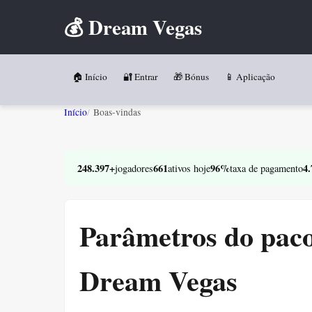
💰 Dream Vegas
🏠 Início
🔐 Entrar
🎁 Bónus
📱 Aplicação
Início
Boas-vindas
248.397+
661
96%
4.
jogadores
ativos hoje
taxa de pagamento
Parâmetros do paco
Dream Vegas