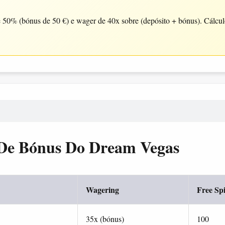
50% (bónus de 50 €) e wager de 40x sobre (depósito + bónus). Cálculo
De Bónus Do Dream Vegas
Wagering
Free Sp
35x (bónus)
100