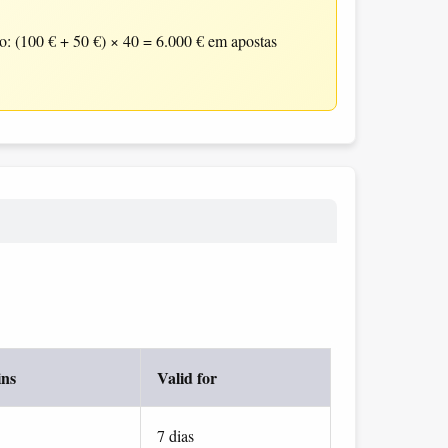
: (100 € + 50 €) × 40 = 6.000 € em apostas
ins
Valid for
7 dias