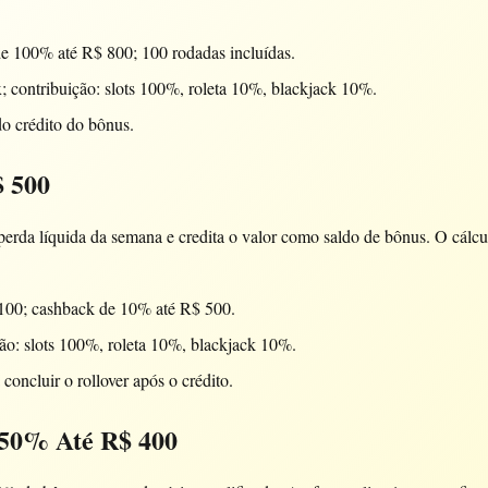
 100% até R$ 800; 100 rodadas incluídas.
 contribuição: slots 100%, roleta 10%, blackjack 10%.
 do crédito do bônus.
 500
rda líquida da semana e credita o valor como saldo de bônus. O cálcul
00; cashback de 10% até R$ 500.
ão: slots 100%, roleta 10%, blackjack 10%.
concluir o rollover após o crédito.
50% Até R$ 400