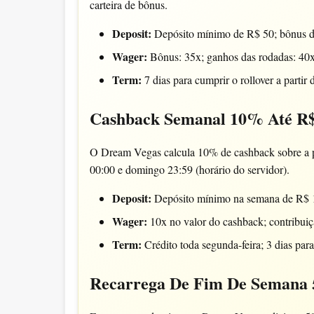
carteira de bônus.
Deposit:
Depósito mínimo de R$ 50; bônus de
Wager:
Bônus: 35x; ganhos das rodadas: 40x;
Term:
7 dias para cumprir o rollover a partir
Cashback Semanal 10% Até R$
O Dream Vegas calcula 10% de cashback sobre a pe
00:00 e domingo 23:59 (horário do servidor).
Deposit:
Depósito mínimo na semana de R$ 1
Wager:
10x no valor do cashback; contribuiç
Term:
Crédito toda segunda-feira; 3 dias para 
Recarrega De Fim De Semana 