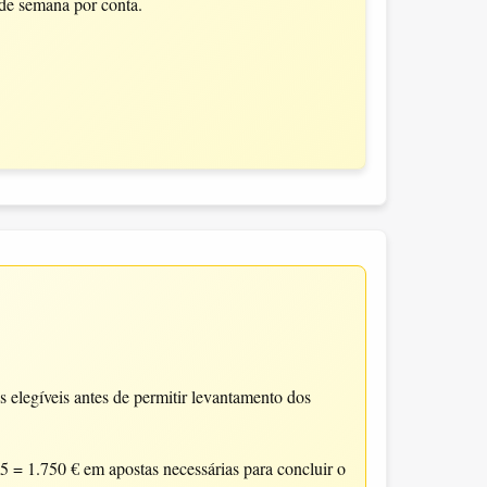
 de semana por conta.
 elegíveis antes de permitir levantamento dos
 = 1.750 € em apostas necessárias para concluir o