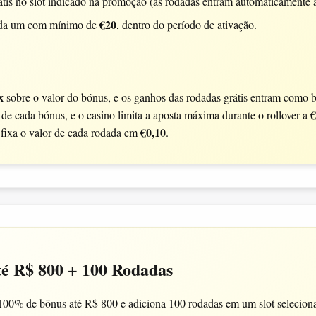
rátis no slot indicado na promoção (as rodadas entram automaticamente 
€20
 cada um com mínimo de
, dentro do período de ativação.
x
sobre o valor do bónus, e os ganhos das rodadas grátis entram como
€
o de cada bónus, e o casino limita a aposta máxima durante o rollover a
€0,10
e fixa o valor de cada rodada em
.
é R$ 800 + 100 Rodadas
100% de bônus até R$ 800 e adiciona 100 rodadas em um slot seleciona