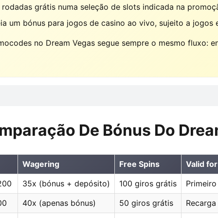
rodadas grátis numa seleção de slots indicada na promoç
 um bónus para jogos de casino ao vivo, sujeito a jogos e
romocodes no Dream Vegas segue sempre o mesmo fluxo: e
omparação De Bónus Do Dre
Wagering
Free Spins
Valid for
200
35x (bónus + depósito)
100 giros grátis
Primeiro
00
40x (apenas bónus)
50 giros grátis
Recarga 