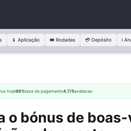
s
📱 Aplicação
🎟️ Rodadas
💳 Depósito
ℹ️ An
vos hoje
96%
taxa de pagamento
4.7/5
avaliacao
 o bónus de boas-