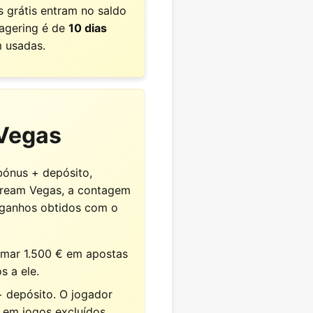
 grátis entram no saldo
wagering é de
10 dias
 usadas.
 Vegas
bónus + depósito,
 Dream Vegas, a contagem
 ganhos obtidos com o
omar 1.500 € em apostas
s a ele.
 depósito. O jogador
 em jogos excluídos,