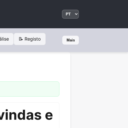
álise
📝 Registo
Mais
vindas e