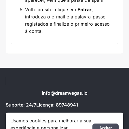
aparecer, verifique a pasta de spam.
Volte ao site, clique em
Entrar
,
introduza o e-mail e a palavra-passe
registados e finalize o primeiro acesso
à conta.
info@dreamvegas.io
Suporte: 24/7
Licença: 89748941
Jogue com responsabilidade. Apenas para maiores
Usamos cookies para melhorar a sua
de 18 anos.
experiência e personalizar
Aceitar