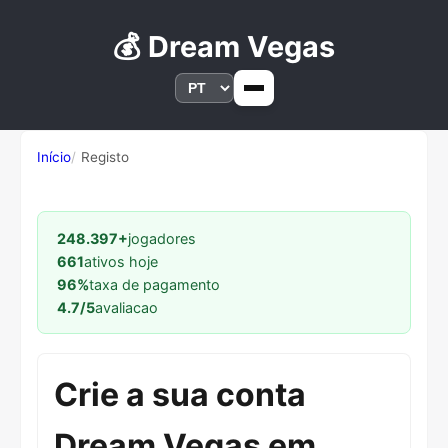
💰 Dream Vegas
Início
Registo
248.397+
jogadores
661
ativos hoje
96%
taxa de pagamento
4.7/5
avaliacao
Crie a sua conta
Dream Vegas em