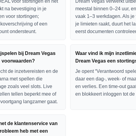
EAL voor stortingen en het
Dream Vegas verwerkt uitbe
kt na bevestiging in je
meestal binnen 0–24 uur, en
n voor stortingen;
vaak 1–3 werkdagen. Als je v
nkoverschrijving of een
je limieten raakt, duurt het 
ount ondersteunt.
eerst documenten controleer
ijspelen bij Dream Vegas
Waar vind ik mijn inzetlimie
op voorwaarden?
Dream Vegas een stortings
icht de inzetvereisten en de
Je opent “Verantwoord spelen
arna met spellen die
daar een dag-, week- of maan
ge zoals veel slots. Live
en verlies. Een time-out gaat
llen tellen beperkt mee of
en blokkeert inloggen tot de 
 voortgang langzamer gaat.
et de klantenservice van
probleem heb met een