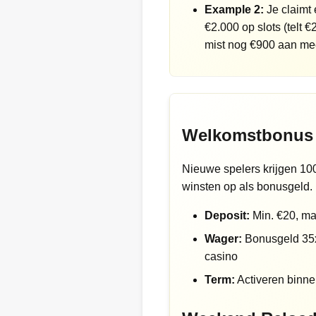
Example 2:
Je claimt 
€2.000 op slots (telt 
mist nog €900 aan mee
Welkomstbonus 1
Nieuwe spelers krijgen 100
winsten op als bonusgeld.
Deposit:
Min. €20, ma
Wager:
Bonusgeld 35x;
casino
Term:
Activeren binne