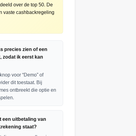
rdeeld over de top 50. De
n vaste cashbackregeling
s precies zien of een
 zodat ik eerst kan
 knop voor “Demo” of
der dit toestaat. Bij
mes ontbreekt die optie en
spelen.
 een uitbetaling van
rekening staat?