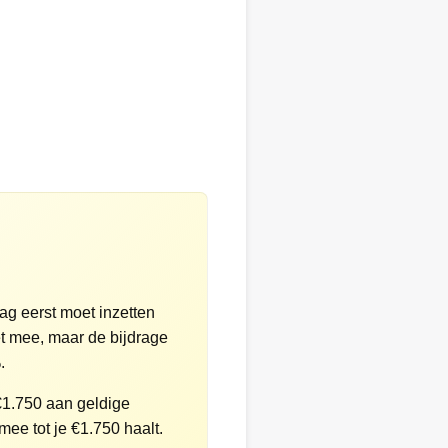
ag eerst moet inzetten
t mee, maar de bijdrage
.
€1.750 aan geldige
 mee tot je €1.750 haalt.