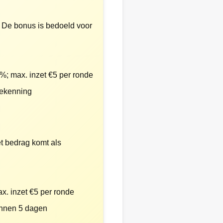
 De bonus is bedoeld voor
%; max. inzet €5 per ronde
oekenning
t bedrag komt als
x. inzet €5 per ronde
innen 5 dagen