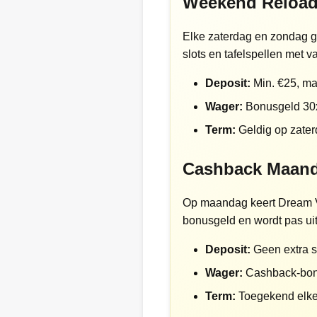
Weekend Reload
Elke zaterdag en zondag g
slots en tafelspellen met 
Deposit:
Min. €25, ma
Wager:
Bonusgeld 30x;
Term:
Geldig op zater
Cashback Maand
Op maandag keert Dream Ve
bonusgeld en wordt pas uit
Deposit:
Geen extra st
Wager:
Cashback-bonus
Term:
Toegekend elke