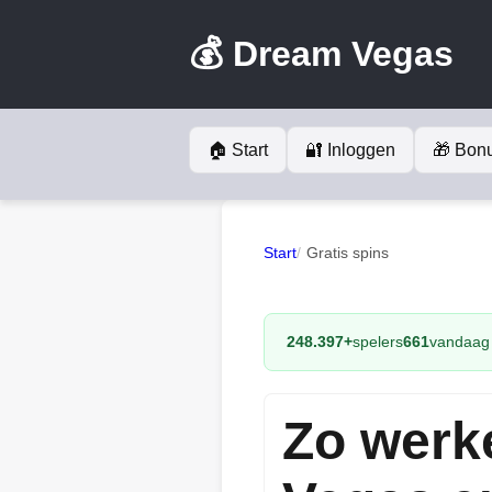
💰 Dream Vegas
🏠 Start
🔐 Inloggen
🎁 Bon
Start
Gratis spins
248.397+
spelers
661
vandaag 
Zo werke