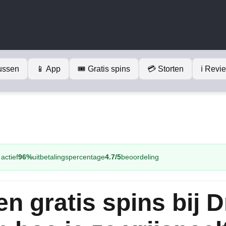
ussen
📱 App
🎟️ Gratis spins
💳 Storten
ℹ️ Revi
actief
96%
uitbetalingspercentage
4.7/5
beoordeling
n gratis spins bij 