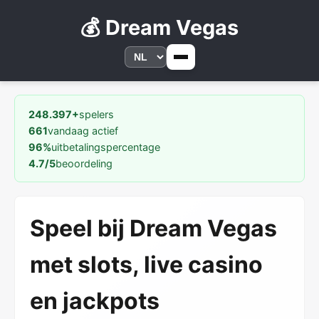
💰 Dream Vegas
248.397+
spelers
661
vandaag actief
96%
uitbetalingspercentage
4.7/5
beoordeling
Speel bij Dream Vegas
met slots, live casino
en jackpots