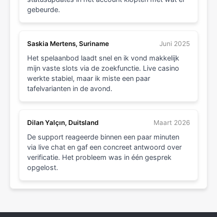
gebeurde.
Saskia Mertens, Suriname
Juni 2025
Het spelaanbod laadt snel en ik vond makkelijk
mijn vaste slots via de zoekfunctie. Live casino
werkte stabiel, maar ik miste een paar
tafelvarianten in de avond.
Dilan Yalçın, Duitsland
Maart 2026
De support reageerde binnen een paar minuten
via live chat en gaf een concreet antwoord over
verificatie. Het probleem was in één gesprek
opgelost.