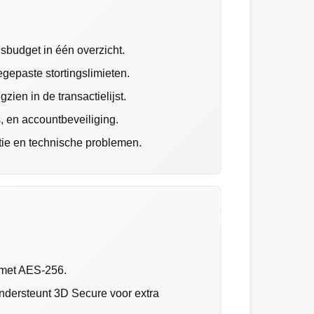
sbudget in één overzicht.
egepaste stortingslimieten.
ien in de transactielijst.
 en accountbeveiliging.
atie en technische problemen.
 met AES-256.
ndersteunt 3D Secure voor extra