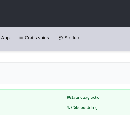
 App
🎟️ Gratis spins
💳 Storten
661
vandaag actief
4.7/5
beoordeling