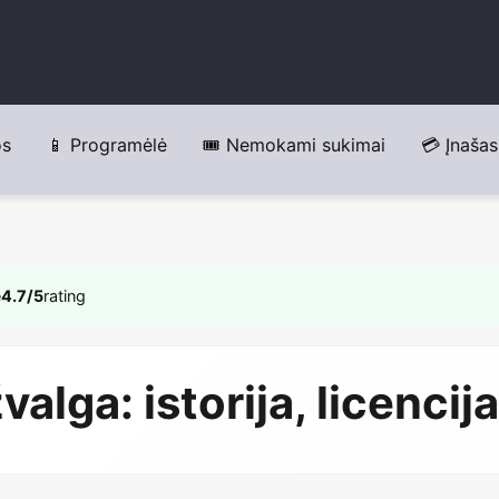
os
📱 Programėlė
🎟️ Nemokami sukimai
💳 Įnašas
e
4.7/5
rating
lga: istorija, licencij