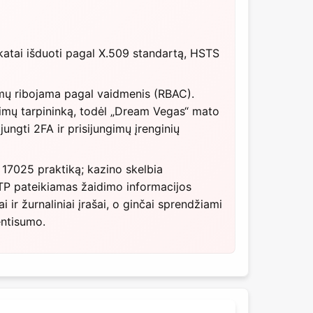
ikatai išduoti pagal X.509 standartą, HSTS
temų ribojama pagal vaidmenis (RBAC).
imų tarpininką, todėl „Dream Vegas“ mato
jungti 2FA ir prisijungimų įrenginių
 17025 praktiką; kazino skelbia
RTP pateikiamas žaidimo informacijos
i ir žurnaliniai įrašai, o ginčai sprendžiami
entisumo.