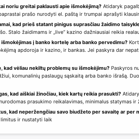
ai noriu greitai paklausti apie išmokėjimą?
Atidaryk pagalbo
aprastai prašo nurodyti el. paštą ir trumpai aprašyti klausi
ai, kad prieš statant pinigus suprasčiau žaidimo taisykl
ašo. Stalo žaidimams ir „live“ kazino dažniausiai reikia reala
ų išmokėjimas į banko kortelę arba banko pervedimu?
Kort
kėjimą apdoroja ir kazino, ir bankas. Jei paskyra dar nepatv
ę, kad vėliau nekiltų problemų su išmokėjimu?
Paskyros nu
žiui, komunalinių paslaugų sąskaitą arba banko išrašą. Duome
, kad aiškiai žinočiau, kiek kartų reikia prasukti?
Atidary
 nurodomas prasukimo reikalavimas, minimalus statymas ir ža
tus, kad neperžengčiau savo biudžeto per savaitę ar per
imitus ir nustatyti laik