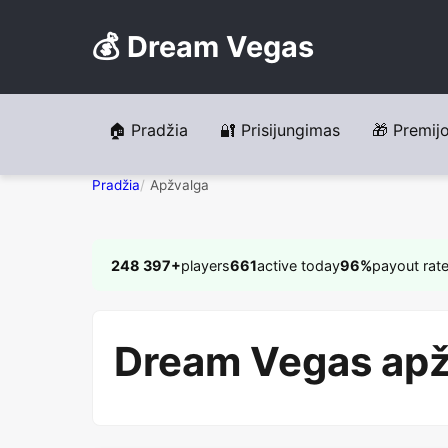
💰 Dream Vegas
🏠 Pradžia
🔐 Prisijungimas
🎁 Premij
Pradžia
Apžvalga
248 397+
players
661
active today
96%
payout rat
Dream Vegas apžva