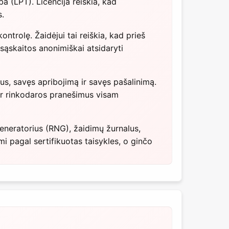
a (LPT). Licencija reiškia, kad
s.
trolę. Žaidėjui tai reiškia, kad prieš
ąskaitos anonimiškai atsidaryti
us, savęs apribojimą ir savęs pašalinimą.
ą ir rinkodaros pranešimus visam
generatorius (RNG), žaidimų žurnalus,
mi pagal sertifikuotas taisykles, o ginčo