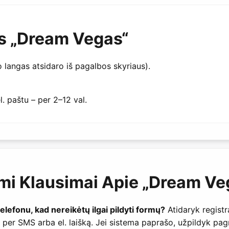
s „Dream Vegas“
 langas atsidaro iš pagalbos skyriaus).
l. paštu – per 2–12 val.
mi Klausimai Apie „Dream Ve
lefonu, kad nereikėtų ilgai pildyti formų?
Atidaryk registra
 per SMS arba el. laišką. Jei sistema paprašo, užpildyk pagr