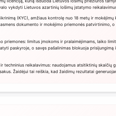
mų licenciją, kurią išduoda Lietuvos lošimų priežiūros tarnyb
ivalo vykdyti Lietuvos azartinių lošimų įstatymo reikalavimu
krinimą (KYC), amžiaus kontrolę nuo 18 metų ir mokėjimų kon
i asmens dokumento ir mokėjimo priemonės patvirtinimo, o s
mo priemones: limitus įmokoms ir pralaimėjimams, laiko limit
ustatyti paskyroje, o savęs pašalinimas blokuoja prisijungim
ir techninius reikalavimus: naudojamus atsitiktinių skaičių 
akus. Žaidėjui tai reiškia, kad žaidimų rezultatai generuoja