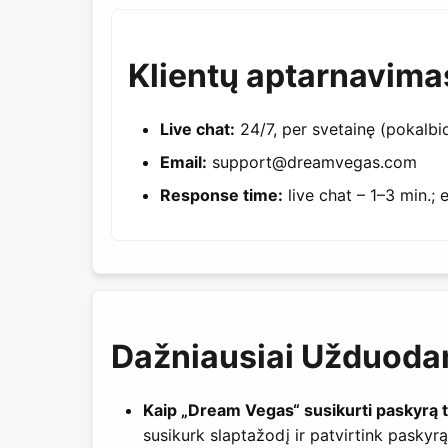
Klientų aptarnavima
Live chat:
24/7, per svetainę (pokalbio
Email:
support@dreamvegas.com
Response time:
live chat – 1–3 min.; e
Dažniausiai Užduoda
Kaip „Dream Vegas“ susikurti paskyrą te
susikurk slaptažodį ir patvirtink paskyrą