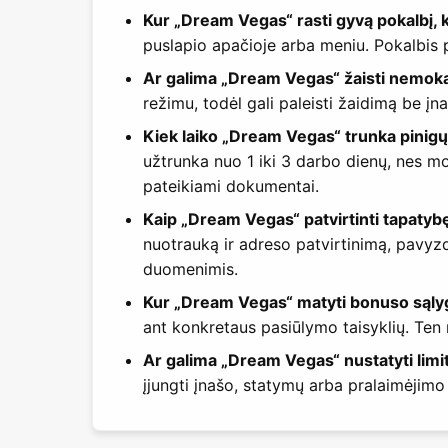
Kur „Dream Vegas“ rasti gyvą pokalbį, k
puslapio apačioje arba meniu. Pokalbis p
Ar galima „Dream Vegas“ žaisti nemokam
režimu, todėl gali paleisti žaidimą be įn
Kiek laiko „Dream Vegas“ trunka pinig
užtrunka nuo 1 iki 3 darbo dienų, nes mo
pateikiami dokumentai.
Kaip „Dream Vegas“ patvirtinti tapatyb
nuotrauką ir adreso patvirtinimą, pavyzd
duomenimis.
Kur „Dream Vegas“ matyti bonuso sąlygas
ant konkretaus pasiūlymo taisyklių. Ten
Ar galima „Dream Vegas“ nustatyti limi
įjungti įnašo, statymų arba pralaimėjimo l