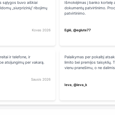
s sąlygos buvo aiškiai
Išmokėjimas į banko kortelę a
domų „siurprizinių“ ribojimų
dokumentų patvirtinimo. Proce
patvirtinimo.
Kovas 2026
Eglė, @eglute77
itai ir telefone, ir
Palaikymas per pokalbį atsakė
 be atsijungimų per vakarą.
limito bei premijos taisyklių.
vienu pranešimu, o ne dalimis
Sausis 2026
Ieva, @ieva_k