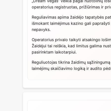
„Dream Vegas“ veikia pagal nuotolinių loši
operatorius registruotas, prižiūrimas ir pr
Reguliavimas apima žaidėjo tapatybės pati
išmokant laimėjimus kazino gali paprašyt
nepavyks.
Operatorius privalo taikyti atsakingo loši
Žaidėjui tai reiškia, kad limitus galima n
pasirinktam laikotarpiui.
Reguliuotojas tikrina žaidimų sąžiningumą 
laimėjimų skaičiavimo logiką ir audito pėds