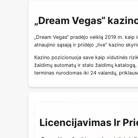
„Dream Vegas“ kazin
„Dream Vegas“ pradėjo veiklą 2019 m. kaip int
atnaujino sąsają ir pridėjo „live“ kazino sk
Kazino pozicionuoja save kaip vidutinės rizi
žaidimų automatų ir stalo žaidimų katalogą, 
terminas nurodomas iki 24 valandų, priklau
Licencijavimas Ir Pr