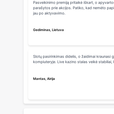
Pasveikinimo premiją pritaikė iškart, o apyvarto
parašytos prie akcijos. Patiko, kad nemėto papil
jau po aktyvavimo.
Gediminas, Lietuva
Slotų pasirinkimas didelis, o žaidimai kraunasi gre
kompiuteryje. Live kazino stalas veikė stabiliai,
Mantas, Airija