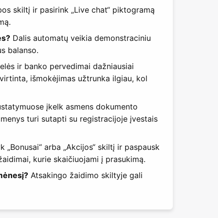
s skiltį ir pasirink „Live chat“ piktogramą
mą.
es?
Dalis automatų veikia demonstraciniu
us balanso.
elės ir banko pervedimai dažniausiai
irtinta, išmokėjimas užtrunka ilgiau, kol
statymuose įkelk asmens dokumento
nys turi sutapti su registracijoje įvestais
k „Bonusai“ arba „Akcijos“ skiltį ir paspausk
idimai, kurie skaičiuojami į prasukimą.
 mėnesį?
Atsakingo žaidimo skiltyje gali