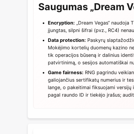
Saugumas „Dream V
Encryption:
„Dream Vegas“ naudoja TLS
įjungtas, silpni šifrai (pvz., RC4) nena
Data protection:
Paskyrų slaptažodžiu
Mokėjimo kortelių duomenų kazino nel
tik operacijos būseną ir dalinius ident
patvirtinimą, o sesijos automatiškai 
Game fairness:
RNG pagrindu veikianči
galiojančius sertifikatų numerius ir 
lange, o pakeitimai fiksuojami versijų i
pagal raundo ID ir tiekėjo įrašus; audi