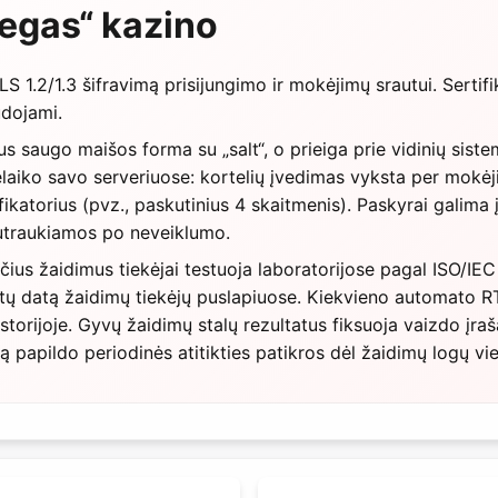
egas“ kazino
 1.2/1.3 šifravimą prisijungimo ir mokėjimų srautui. Sertif
udojami.
s saugo maišos forma su „salt“, o prieiga prie vidinių sis
aiko savo serveriuose: kortelių įvedimas vyksta per mokėj
ifikatorius (pvz., paskutinius 4 skaitmenis). Paskyrai galima į
nutraukiamos po neveiklumo.
us žaidimus tiekėjai testuoja laboratorijose pagal ISO/IEC
testų datą žaidimų tiekėjų puslapiuose. Kiekvieno automato 
storijoje. Gyvų žaidimų stalų rezultatus fiksuoja vaizdo įraša
tą papildo periodinės atitikties patikros dėl žaidimų logų vi