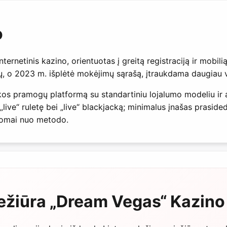
o
ernetinis kazino, orientuotas į greitą registraciją ir mobili
yrių, o 2023 m. išplėtė mokėjimų sąrašą, įtraukdama daugiau
kos pramogų platformą su standartiniu lojalumo modeliu ir a
„live“ ruletę bei „live“ blackjacką; minimalus įnašas prasi
somai nuo metodo.
iežiūra „Dream Vegas“ Kazino