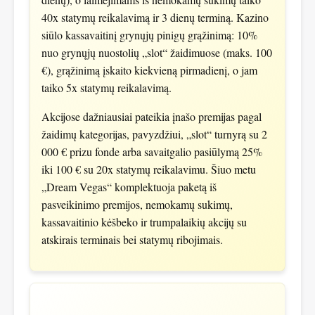
40x statymų reikalavimą ir 3 dienų terminą. Kazino
siūlo kassavaitinį grynųjų pinigų grąžinimą: 10%
nuo grynųjų nuostolių „slot“ žaidimuose (maks. 100
€), grąžinimą įskaito kiekvieną pirmadienį, o jam
taiko 5x statymų reikalavimą.
Akcijose dažniausiai pateikia įnašo premijas pagal
žaidimų kategorijas, pavyzdžiui, „slot“ turnyrą su 2
000 € prizu fonde arba savaitgalio pasiūlymą 25%
iki 100 € su 20x statymų reikalavimu. Šiuo metu
„Dream Vegas“ komplektuoja paketą iš
pasveikinimo premijos, nemokamų sukimų,
kassavaitinio kėšbeko ir trumpalaikių akcijų su
atskirais terminais bei statymų ribojimais.