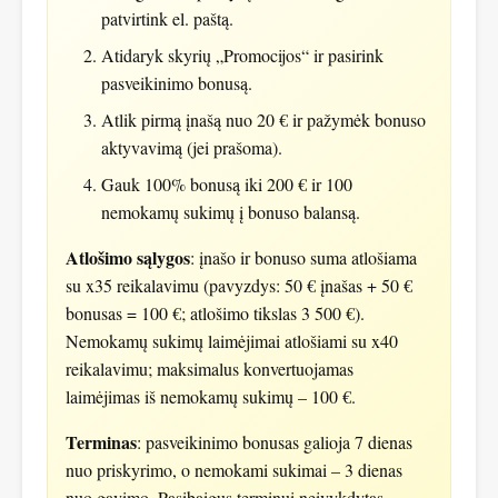
patvirtink el. paštą.
Atidaryk skyrių „Promocijos“ ir pasirink
pasveikinimo bonusą.
Atlik pirmą įnašą nuo 20 € ir pažymėk bonuso
aktyvavimą (jei prašoma).
Gauk 100% bonusą iki 200 € ir 100
nemokamų sukimų į bonuso balansą.
Atlošimo sąlygos
: įnašo ir bonuso suma atlošiama
su x35 reikalavimu (pavyzdys: 50 € įnašas + 50 €
bonusas = 100 €; atlošimo tikslas 3 500 €).
Nemokamų sukimų laimėjimai atlošiami su x40
reikalavimu; maksimalus konvertuojamas
laimėjimas iš nemokamų sukimų – 100 €.
Terminas
: pasveikinimo bonusas galioja 7 dienas
nuo priskyrimo, o nemokami sukimai – 3 dienas
nuo gavimo. Pasibaigus terminui neįvykdytas