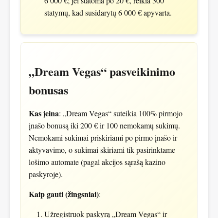
6 000 €; jei statoma po 20 €, reikia 300
statymų, kad susidarytų 6 000 € apyvarta.
„Dream Vegas“ pasveikinimo
bonusas
Kas įeina
: „Dream Vegas“ suteikia 100% pirmojo
įnašo bonusą iki 200 € ir 100 nemokamų sukimų.
Nemokami sukimai priskiriami po pirmo įnašo ir
aktyvavimo, o sukimai skiriami tik pasirinktame
lošimo automate (pagal akcijos sąrašą kazino
paskyroje).
Kaip gauti (žingsniai)
:
Užregistruok paskyrą „Dream Vegas“ ir