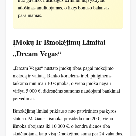
atlošimas anuliuojamas, o likęs bonuso balansas
pašalinamas.
ĮMokų Ir Išmokėjimų Limitai
„Dream Vegas“
„Dream Vegas“ nustato įmokų ribas pagal mokėjimo
metodą ir valiutą. Banko kortelėms ir el. piniginėms
taikoma minimali 10 € įmoka, o viena įmoka negali
viršyti 5 000 €; didesnėms sumoms naudojami bankiniai
pervedimai.
Išmokėjimų limitai priklauso nuo patvirtintos paskyros
statuso. Mažiausia išmoka prasideda nuo 20 €, viena
išmoka ribojama iki 10 000 €, o bendra dienos riba
skaičiuojama kaip visų išmokėjimų suma per 24 valandas.