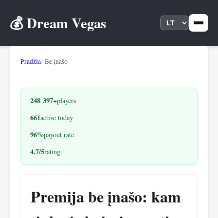
💰 Dream Vegas
Pradžia
Be įnašo
248 397+
players
661
active today
96%
payout rate
4.7/5
rating
Premija be įnašo: kam