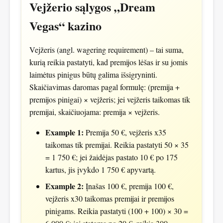
Vejžerio sąlygos „Dream
Vegas“ kazino
Vejžeris (angl. wagering requirement) – tai suma,
kurią reikia pastatyti, kad premijos lėšas ir su jomis
laimėtus pinigus būtų galima išsigryninti.
Skaičiavimas daromas pagal formulę: (premija +
premijos pinigai) × vejžeris; jei vejžeris taikomas tik
premijai, skaičiuojama: premija × vejžeris.
Example 1:
Premija 50 €, vejžeris x35
taikomas tik premijai. Reikia pastatyti 50 × 35
= 1 750 €; jei žaidėjas pastato 10 € po 175
kartus, jis įvykdo 1 750 € apyvartą.
Example 2:
Įnašas 100 €, premija 100 €,
vejžeris x30 taikomas premijai ir premijos
pinigams. Reikia pastatyti (100 + 100) × 30 =