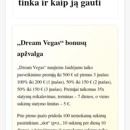
tinka ir kaip ją gauti
„Dream Vegas“ bonusų
apžvalga
„Dream Vegas“ naujiems žaidėjams taiko
pasveikinimo premiją iki 500 € už pirmus 3 įnašus:
100% iki 200 € (1 įnašas), 50% iki 150 € (2 įnašas),
50% iki 150 € (3 įnašas). Premijai taikomas 35x
statymų reikalavimas, terminas – 7 dienos, o vieno
sukimų statymo limitas – 5 €.
Prie pirmo įnašo prideda 100 nemokamų sukimų
pasirinktam „slot“ (pvz., 10 sukimų per dieną 10
dienų), o laimėjimams iš nemokamų sukimų taiko