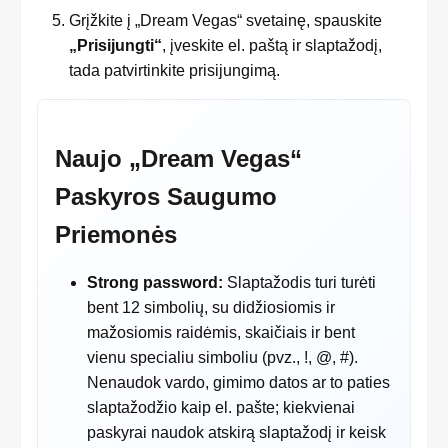
Grįžkite į „Dream Vegas“ svetainę, spauskite
„Prisijungti“
, įveskite el. paštą ir slaptažodį,
tada patvirtinkite prisijungimą.
Naujo „Dream Vegas“
Paskyros Saugumo
Priemonės
Strong password:
Slaptažodis turi turėti
bent 12 simbolių, su didžiosiomis ir
mažosiomis raidėmis, skaičiais ir bent
vienu specialiu simboliu (pvz., !, @, #).
Nenaudok vardo, gimimo datos ar to paties
slaptažodžio kaip el. pašte; kiekvienai
paskyrai naudok atskirą slaptažodį ir keisk