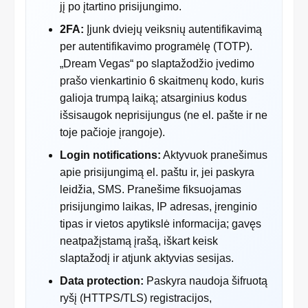
jį po įtartino prisijungimo.
2FA:
Įjunk dviejų veiksnių autentifikavimą
per autentifikavimo programėlę (TOTP).
„Dream Vegas“ po slaptažodžio įvedimo
prašo vienkartinio 6 skaitmenų kodo, kuris
galioja trumpą laiką; atsarginius kodus
išsisaugok neprisijungus (ne el. pašte ir ne
toje pačioje įrangoje).
Login notifications:
Aktyvuok pranešimus
apie prisijungimą el. paštu ir, jei paskyra
leidžia, SMS. Pranešime fiksuojamas
prisijungimo laikas, IP adresas, įrenginio
tipas ir vietos apytikslė informacija; gavęs
neatpažįstamą įrašą, iškart keisk
slaptažodį ir atjunk aktyvias sesijas.
Data protection:
Paskyra naudoja šifruotą
ryšį (HTTPS/TLS) registracijos,