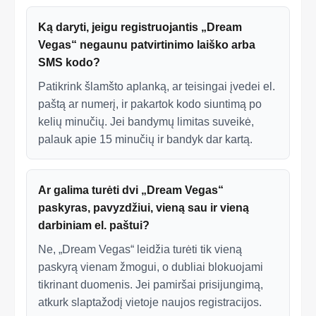
Ką daryti, jeigu registruojantis „Dream
Vegas“ negaunu patvirtinimo laiško arba
SMS kodo?
Patikrink šlamšto aplanką, ar teisingai įvedei el.
paštą ar numerį, ir pakartok kodo siuntimą po
kelių minučių. Jei bandymų limitas suveikė,
palauk apie 15 minučių ir bandyk dar kartą.
Ar galima turėti dvi „Dream Vegas“
paskyras, pavyzdžiui, vieną sau ir vieną
darbiniam el. paštui?
Ne, „Dream Vegas“ leidžia turėti tik vieną
paskyrą vienam žmogui, o dubliai blokuojami
tikrinant duomenis. Jei pamiršai prisijungimą,
atkurk slaptažodį vietoje naujos registracijos.