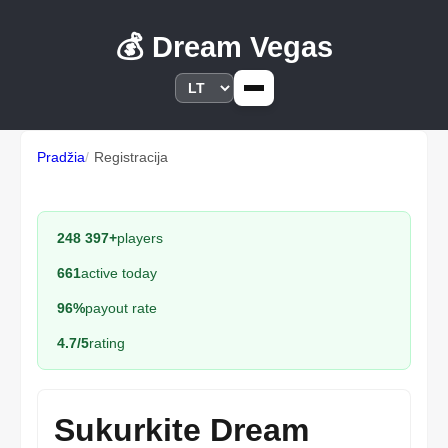
💰 Dream Vegas
Pradžia
Registracija
248 397+
players
661
active today
96%
payout rate
4.7/5
rating
Sukurkite Dream