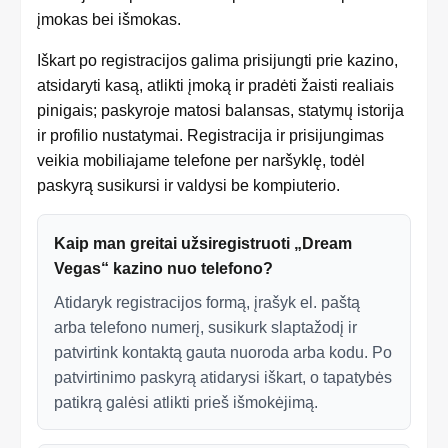
įmokas bei išmokas.
Iškart po registracijos galima prisijungti prie kazino,
atsidaryti kasą, atlikti įmoką ir pradėti žaisti realiais
pinigais; paskyroje matosi balansas, statymų istorija
ir profilio nustatymai. Registracija ir prisijungimas
veikia mobiliajame telefone per naršyklę, todėl
paskyrą susikursi ir valdysi be kompiuterio.
Kaip man greitai užsiregistruoti „Dream
Vegas“ kazino nuo telefono?
Atidaryk registracijos formą, įrašyk el. paštą
arba telefono numerį, susikurk slaptažodį ir
patvirtink kontaktą gauta nuoroda arba kodu. Po
patvirtinimo paskyrą atidarysi iškart, o tapatybės
patikrą galėsi atlikti prieš išmokėjimą.