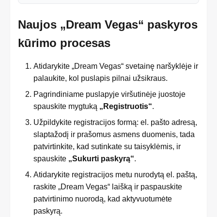
Naujos „Dream Vegas“ paskyros
kūrimo procesas
Atidarykite „Dream Vegas“ svetainę naršyklėje ir
palaukite, kol puslapis pilnai užsikraus.
Pagrindiniame puslapyje viršutinėje juostoje
spauskite mygtuką
„Registruotis“
.
Užpildykite registracijos formą: el. pašto adresą,
slaptažodį ir prašomus asmens duomenis, tada
patvirtinkite, kad sutinkate su taisyklėmis, ir
spauskite
„Sukurti paskyrą“
.
Atidarykite registracijos metu nurodytą el. paštą,
raskite „Dream Vegas“ laišką ir paspauskite
patvirtinimo nuorodą, kad aktyvuotumėte
paskyrą.