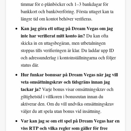
timmar för e-plånböcker och 1–3 bankdagar för
bankkort och banköverföring. Första uttaget kan ta
längre tid om kontot behöver verifieras.
Kan jag göra ett uttag på Dream Vegas om jag
inte har verifierat mitt konto än?
Du kan ofta
skicka in en uttagsbegäran, men utbetalningen
stoppas tills verifieringen är klar. Du laddar upp ID
och adressunderlag i kontoinställningarna och följer
status där.
Hur funkar bonusar på Dream Vegas när jag vill
veta omsättningskrav och tidsgräns innan jag
tackar ja?
Varje bonus visar omsättningskrav och
giltighetstid i villkoren i bonusrutan innan du
aktiverar den. Om du vill undvika omsättningskrav
väljer du att spela utan bonus vid insättning.
Var kan jag se om ett spel på Dream Vegas har en
viss RTP och vilka regler som gäller för free