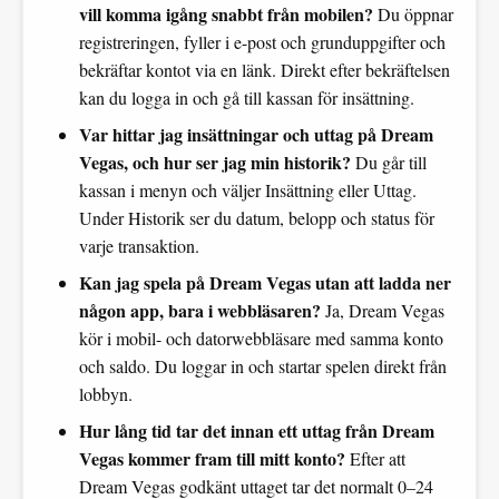
vill komma igång snabbt från mobilen?
Du öppnar
registreringen, fyller i e-post och grunduppgifter och
bekräftar kontot via en länk. Direkt efter bekräftelsen
kan du logga in och gå till kassan för insättning.
Var hittar jag insättningar och uttag på Dream
Vegas, och hur ser jag min historik?
Du går till
kassan i menyn och väljer Insättning eller Uttag.
Under Historik ser du datum, belopp och status för
varje transaktion.
Kan jag spela på Dream Vegas utan att ladda ner
någon app, bara i webbläsaren?
Ja, Dream Vegas
kör i mobil- och datorwebbläsare med samma konto
och saldo. Du loggar in och startar spelen direkt från
lobbyn.
Hur lång tid tar det innan ett uttag från Dream
Vegas kommer fram till mitt konto?
Efter att
Dream Vegas godkänt uttaget tar det normalt 0–24