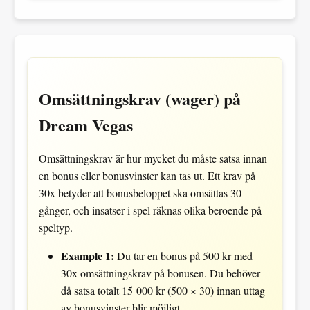
Omsättningskrav (wager) på
Dream Vegas
Omsättningskrav är hur mycket du måste satsa innan
en bonus eller bonusvinster kan tas ut. Ett krav på
30x betyder att bonusbeloppet ska omsättas 30
gånger, och insatser i spel räknas olika beroende på
speltyp.
Example 1:
Du tar en bonus på 500 kr med
30x omsättningskrav på bonusen. Du behöver
då satsa totalt 15 000 kr (500 × 30) innan uttag
av bonusvinster blir möjligt.