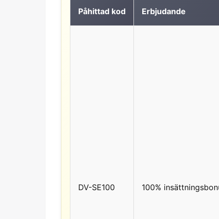
Påhittad kod
Erbjudande
DV-SE100
100% insättningsbonu