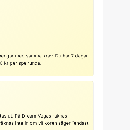
spengar med samma krav. Du har 7 dagar
0 kr per spelrunda.
 tas ut. På Dream Vegas räknas
äknas inte in om villkoren säger “endast