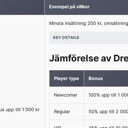
Exempel på villkor
Minsta insättning 200 kr, omsättnin
KEY DETAILS
Jämförelse av D
Player type
Bonus
Newcomer
100% upp till 1 00
s upp till 1 000 kr
Regular
50% upp till 2 000
VIP
25% upp till 10 00