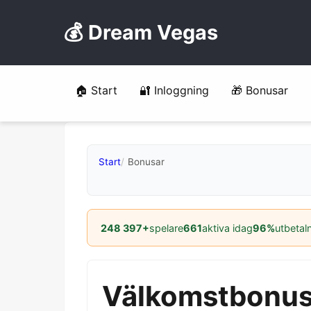
💰 Dream Vegas
🏠 Start
🔐 Inloggning
🎁 Bonusar
Start
Bonusar
248 397+
spelare
661
aktiva idag
96%
utbetal
Välkomstbonus