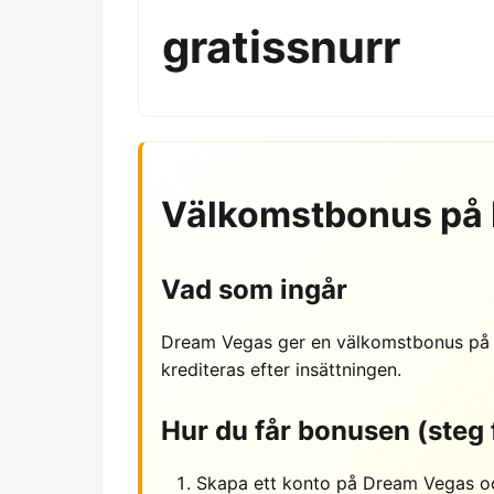
gratissnurr
Välkomstbonus på
Vad som ingår
Dream Vegas ger en välkomstbonus på 10
krediteras efter insättningen.
Hur du får bonusen (steg 
Skapa ett konto på Dream Vegas oc