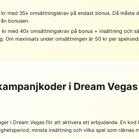
 kr med 35x omsättningskrav på endast bonus. Då måste du
rån bonusen.
kr med 40x omsättningskrav på bonus + insättning och sät
g. Om maxinsats under omsättningen är 50 kr per spelrunda
kampanjkoder i Dream Vegas
r i Dream Vegas för att aktivera ett erbjudande. En kod k
iltighetsperiod, minsta insättning och vilka spel som räknas