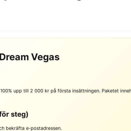
 Dream Vegas
0% upp till 2 000 kr på första insättningen. Paketet inneh
för steg)
h bekräfta e-postadressen.