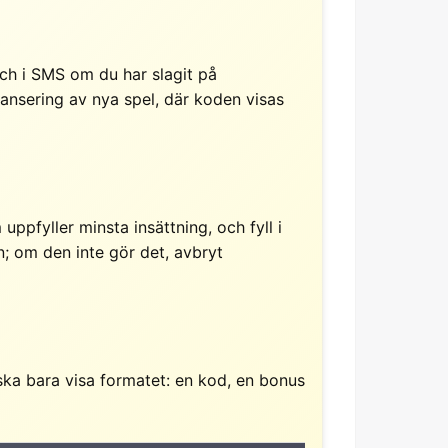
och i SMS om du har slagit på
ansering av nya spel, där koden visas
uppfyller minsta insättning, och fyll i
; om den inte gör det, avbryt
ska bara visa formatet: en kod, en bonus