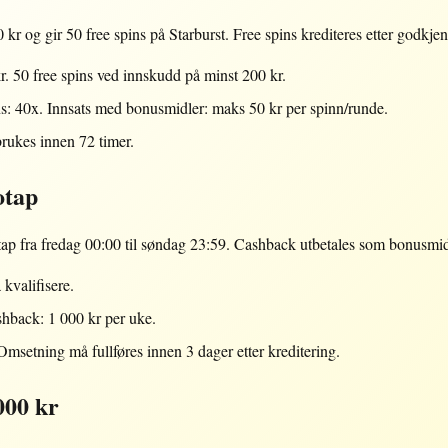
r og gir 50 free spins på Starburst. Free spins krediteres etter godkje
. 50 free spins ved innskudd på minst 200 kr.
ns: 40x. Innsats med bonusmidler: maks 50 kr per spinn/runde.
brukes innen 72 timer.
otap
ap fra fredag 00:00 til søndag 23:59. Cashback utbetales som bonusmi
 kvalifisere.
hback: 1 000 kr per uke.
Omsetning må fullføres innen 3 dager etter kreditering.
000 kr