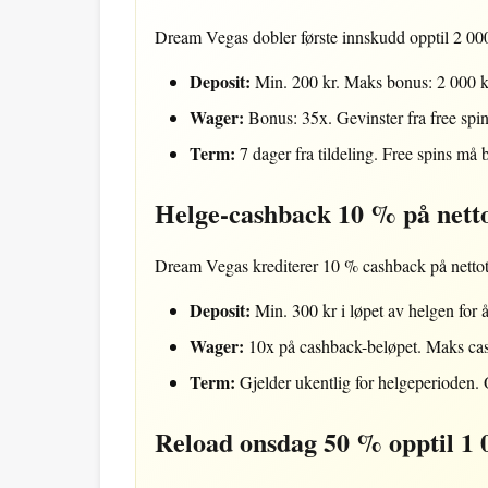
Dream Vegas dobler første innskudd opptil 2 000 k
Deposit:
Min. 200 kr. Maks bonus: 2 000 kr
Wager:
Bonus: 35x. Gevinster fra free spi
Term:
7 dager fra tildeling. Free spins må 
Helge-cashback 10 % på nett
Dream Vegas krediterer 10 % cashback på nettot
Deposit:
Min. 300 kr i løpet av helgen for å
Wager:
10x på cashback-beløpet. Maks cas
Term:
Gjelder ukentlig for helgeperioden. 
Reload onsdag 50 % opptil 1 