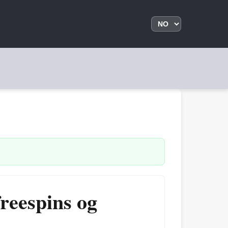
reespins og