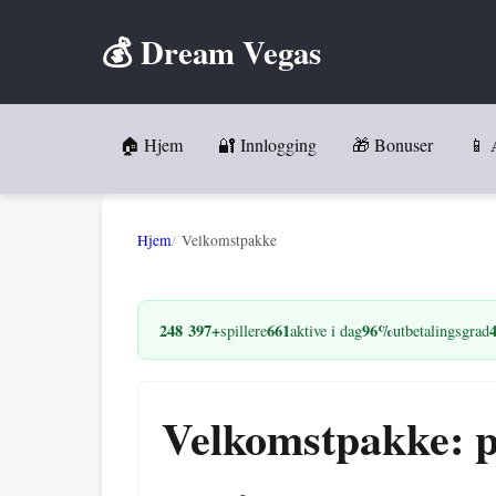
💰 Dream Vegas
🏠 Hjem
🔐 Innlogging
🎁 Bonuser
📱 
Hjem
Velkomstpakke
248 397+
661
96%
4
spillere
aktive i dag
utbetalingsgrad
Velkomstpakke: p