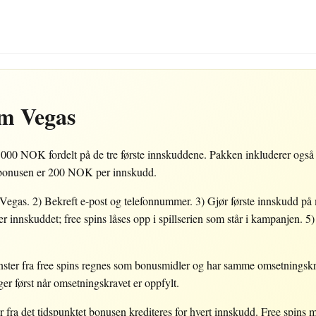
m Vegas
00 NOK fordelt på de tre første innskuddene. Pakken inkluderer også 30
 bonusen er 200 NOK per innskudd.
m Vegas. 2) Bekreft e-post og telefonnummer. 3) Gjør første innskudd
r innskuddet; free spins låses opp i spillserien som står i kampanjen. 5)
ster fra free spins regnes som bonusmidler og har samme omsetningsk
r først når omsetningskravet er oppfylt.
 fra det tidspunktet bonusen krediteres for hvert innskudd. Free spins må