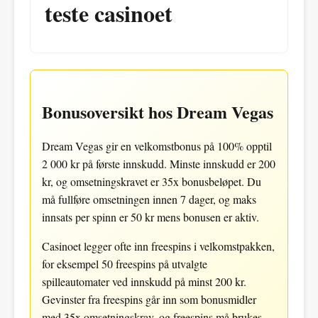
teste casinoet
Bonusoversikt hos Dream Vegas
Dream Vegas gir en velkomstbonus på 100% opptil
2 000 kr på første innskudd. Minste innskudd er 200
kr, og omsetningskravet er 35x bonusbeløpet. Du
må fullføre omsetningen innen 7 dager, og maks
innsats per spinn er 50 kr mens bonusen er aktiv.
Casinoet legger ofte inn freespins i velkomstpakken,
for eksempel 50 freespins på utvalgte
spilleautomater ved innskudd på minst 200 kr.
Gevinster fra freespins går inn som bonusmidler
med 35x omsetningskrav, og freespins må brukes