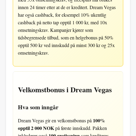
innen 24 timer etter at de er kreditert. Dream Vegas
har også cashback, for eksempel 10% ukentlig
cashback på netto tap opptil 1 000 kr, med 10x
omsetningskrav. Kampanjer kjører som
tidsbegrensede tilbud, som en helgebonus på 50%
opptil 500 kr ved innskudd på minst 300 kr og 25x
omsetningskrav.
Velkomstbonus i Dream Vegas
Hva som inngår
100%
Dream Vegas gir en velkomstbonus på
opptil 2 000 NOK
på første innskudd. Pakken
100 gratisspinn
inkluderer også
som krediteres