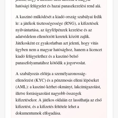
hatósági felügyelet és hazai panaszkezelési rend alá.
A kaszinó működését a kiadó ország szabályai fedik
le: a játékok tisztességessége (RNG), a kifizetések
nyilvántartása, az ügyfélpénzek kezelése és az
adatvédelem ellenőrzött keretek között zajlik.
Játékosként ez gyakorlatban azt jelenti, hogy vitás
ügyben nem a magyar hatósághoz, hanem a licencet
kiadó felügyelethez és a kaszinó belső
panaszfolyamatához kötődik a jogorvoslat.
A szabályozás előírja a személyazonosság-
ellenőrzést (KYC) és a pénzmosás elleni lépéseket
(AML): a kaszinó kérhet okmányt, lakcímigazolást,
illetve forrásigazolást nagyobb összegek
kifizetésekor. A játékos oldalán ez lassíthatja az első
kifizetést, és a kifizetés feltétele lehet a
dokumentumok elfogadása.