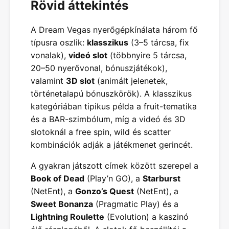
Rövid áttekintés
A Dream Vegas nyerőgépkínálata három fő
típusra oszlik:
klasszikus
(3–5 tárcsa, fix
vonalak),
videó slot
(többnyire 5 tárcsa,
20–50 nyerővonal, bónuszjátékok),
valamint
3D slot
(animált jelenetek,
történetalapú bónuszkörök). A klasszikus
kategóriában tipikus példa a fruit-tematika
és a BAR-szimbólum, míg a videó és 3D
slotoknál a free spin, wild és scatter
kombinációk adják a játékmenet gerincét.
A gyakran játszott címek között szerepel a
Book of Dead
(Play’n GO), a
Starburst
(NetEnt), a
Gonzo’s Quest
(NetEnt), a
Sweet Bonanza
(Pragmatic Play) és a
Lightning Roulette
(Evolution) a kaszinó