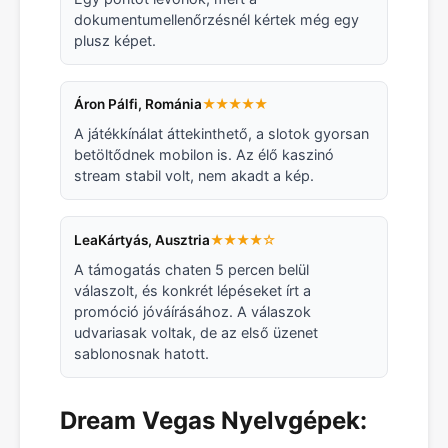
dokumentumellenőrzésnél kértek még egy
plusz képet.
Áron Pálfi, Románia
★★★★★
A játékkínálat áttekinthető, a slotok gyorsan
betöltődnek mobilon is. Az élő kaszinó
stream stabil volt, nem akadt a kép.
LeaKártyás, Ausztria
★★★★☆
A támogatás chaten 5 percen belül
válaszolt, és konkrét lépéseket írt a
promóció jóváírásához. A válaszok
udvariasak voltak, de az első üzenet
sablonosnak hatott.
Dream Vegas Nyelvgépek: