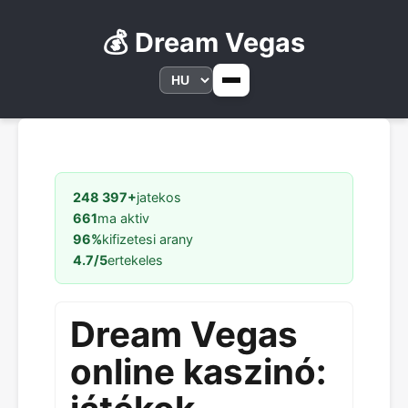
💰 Dream Vegas
248 397+
jatekos
661
ma aktiv
96%
kifizetesi arany
4.7/5
ertekeles
Dream Vegas
online kaszinó: