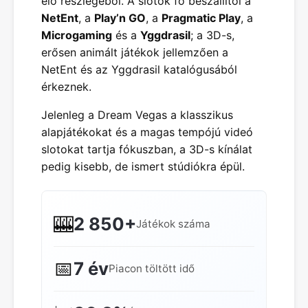
élő részlegéből. A slotok fő beszállítói a
NetEnt
, a
Play’n GO
, a
Pragmatic Play
, a
Microgaming
és a
Yggdrasil
; a 3D-s,
erősen animált játékok jellemzően a
NetEnt és az Yggdrasil katalógusából
érkeznek.
Jelenleg a Dream Vegas a klasszikus
alapjátékokat és a magas tempójú videó
slotokat tartja fókuszban, a 3D-s kínálat
pedig kisebb, de ismert stúdiókra épül.
🎰
2 850+
Játékok száma
📅
7 év
Piacon töltött idő