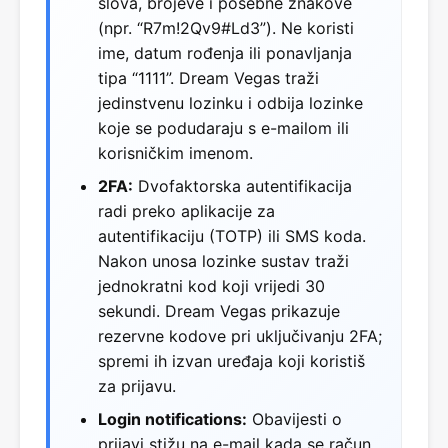
slova, brojeve i posebne znakove
(npr. “R7m!2Qv9#Ld3”). Ne koristi
ime, datum rođenja ili ponavljanja
tipa “1111”. Dream Vegas traži
jedinstvenu lozinku i odbija lozinke
koje se podudaraju s e-mailom ili
korisničkim imenom.
2FA:
Dvofaktorska autentifikacija
radi preko aplikacije za
autentifikaciju (TOTP) ili SMS koda.
Nakon unosa lozinke sustav traži
jednokratni kod koji vrijedi 30
sekundi. Dream Vegas prikazuje
rezervne kodove pri uključivanju 2FA;
spremi ih izvan uređaja koji koristiš
za prijavu.
Login notifications:
Obavijesti o
prijavi stižu na e-mail kada se račun