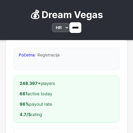
💰 Dream Vegas
Početna
Registracija
248.397+
players
661
active today
96%
payout rate
4.7/5
rating