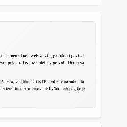
isti račun kao i web verzija, pa saldo i povijest
vni prijenos i e-novčanici, uz potvrdu identiteta
ružatelju, volatilnosti i RTP-u gdje je naveden, te
ne igre, ima brzu prijavu (PIN/biometrija gdje je