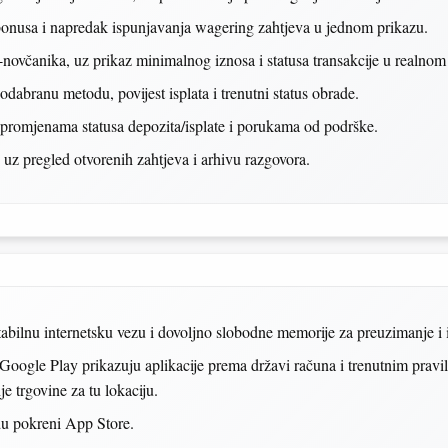
bonusa i napredak ispunjavanja wagering zahtjeva u jednom prikazu.
novčanika, uz prikaz minimalnog iznosa i statusa transakcije u realno
odabranu metodu, povijest isplata i trenutni status obrade.
 promjenama statusa depozita/isplate i porukama od podrške.
 uz pregled otvorenih zahtjeva i arhivu razgovora.
 stabilnu internetsku vezu i dovoljno slobodne memorije za preuzimanje i
 Google Play prikazuju aplikacije prema državi računa i trenutnim pravili
e trgovine za tu lokaciju.
adu pokreni App Store.