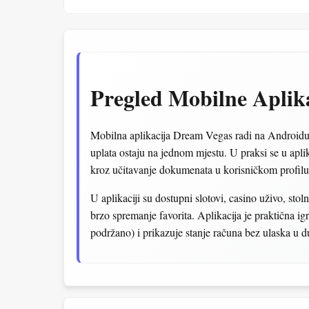
Pregled Mobilne Aplik
Mobilna aplikacija Dream Vegas radi na Androidu i 
uplata ostaju na jednom mjestu. U praksi se u aplik
kroz učitavanje dokumenata u korisničkom profilu
U aplikaciji su dostupni slotovi, casino uživo, stoln
brzo spremanje favorita. Aplikacija je praktična ig
podržano) i prikazuje stanje računa bez ulaska u 