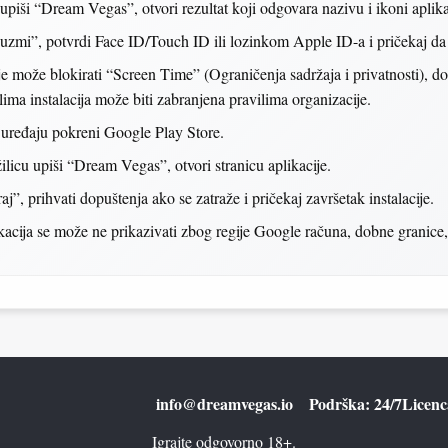
u upiši “Dream Vegas”, otvori rezultat koji odgovara nazivu i ikoni aplika
euzmi”, potvrdi Face ID/Touch ID ili lozinkom Apple ID-a i pričekaj da s
e može blokirati “Screen Time” (Ograničenja sadržaja i privatnosti), do
ma instalacija može biti zabranjena pravilima organizacije.
 uređaju pokreni Google Play Store.
ažilicu upiši “Dream Vegas”, otvori stranicu aplikacije.
iraj”, prihvati dopuštenja ako se zatraže i pričekaj završetak instalacije.
ikacija se može ne prikazivati zbog regije Google računa, dobne granice
info@dreamvegas.io
Podrška: 24/7
Licenc
Igrajte odgovorno 18+.