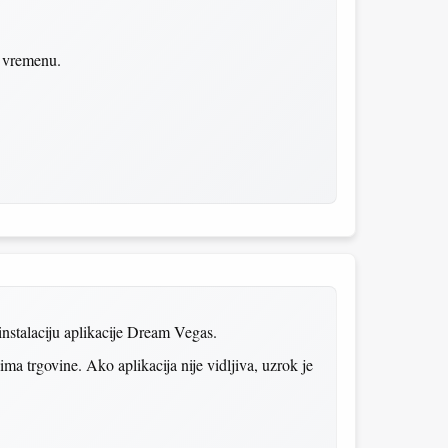
m vremenu.
 instalaciju aplikacije Dream Vegas.
ma trgovine. Ako aplikacija nije vidljiva, uzrok je