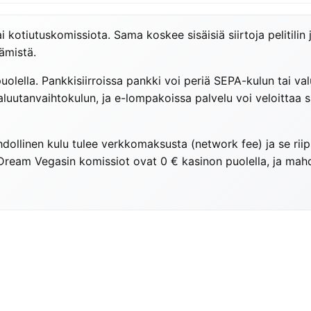
 kotiutuskomissiota. Sama koskee sisäisiä siirtoja pelitilin
ämistä.
uolella. Pankkisiirroissa pankki voi periä SEPA-kulun tai v
 valuutanvaihtokulun, ja e-lompakoissa palvelu voi veloitta
hdollinen kulu tulee verkkomaksusta (network fee) ja se rii
 Dream Vegasin komissiot ovat 0 € kasinon puolella, ja mahd