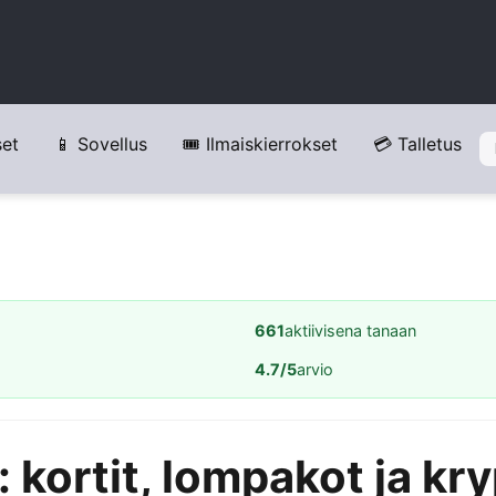
set
📱 Sovellus
🎟️ Ilmaiskierrokset
💳 Talletus
661
aktiivisena tanaan
4.7/5
arvio
: kortit, lompakot ja kr