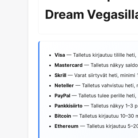
Dream Vegasill
Visa
— Talletus kirjautuu tilille he
Mastercard
— Talletus näkyy saldo
Skrill
— Varat siirtyvät heti, minimi
Neteller
— Talletus vahvistuu heti,
PayPal
— Talletus tulee perille heti
Pankkisiirto
— Talletus näkyy 1–3 p
Bitcoin
— Talletus kirjautuu 10–30 
Ethereum
— Talletus kirjautuu 5–2