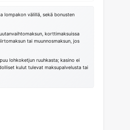
 ja lompakon välillä, sekä bonusten
aluutanvaihtomaksun, korttimaksuissa
a siirtomaksun tai muunnosmaksun, jos
ppuu lohkoketjun ruuhkasta; kasino ei
olliset kulut tulevat maksupalvelusta tai