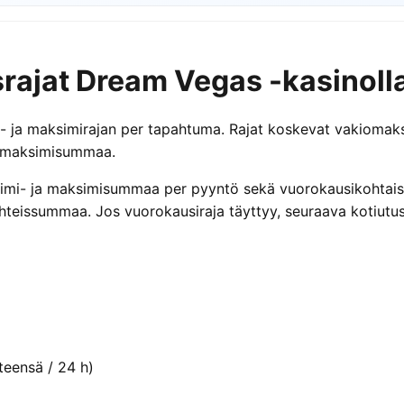
usrajat Dream Vegas -kasinoll
i- ja maksimirajan per tapahtuma. Rajat koskevat vakiomaksu
ää maksimisummaa.
minimi- ja maksimisummaa per pyyntö sekä vuorokausikohtais
yhteissummaa. Jos vuorokausiraja täyttyy, seuraava kotiutus
teensä / 24 h)