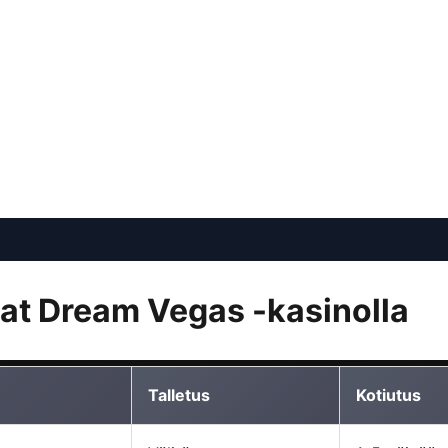
jat Dream Vegas -kasinolla
Talletus
Kotiutus