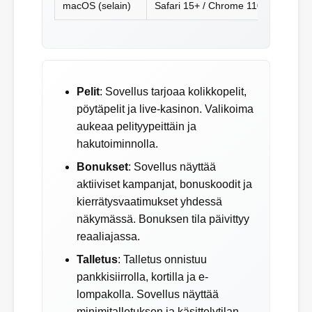
macOS (selain)
Safari 15+ / Chrome 110+
Pelit
: Sovellus tarjoaa kolikkopelit,
pöytäpelit ja live-kasinon. Valikoima
aukeaa pelityypeittäin ja
hakutoiminnolla.
Bonukset
: Sovellus näyttää
aktiiviset kampanjat, bonuskoodit ja
kierrätysvaatimukset yhdessä
näkymässä. Bonuksen tila päivittyy
reaaliajassa.
Talletus
: Talletus onnistuu
pankkisiirrolla, kortilla ja e-
lompakolla. Sovellus näyttää
minimitalletuksen ja käsittelytilan