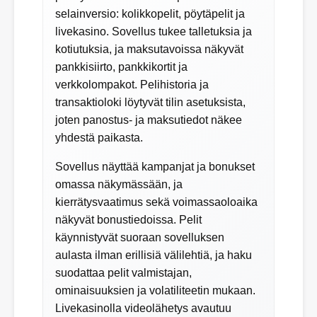
selainversio: kolikkopelit, pöytäpelit ja
livekasino. Sovellus tukee talletuksia ja
kotiutuksia, ja maksutavoissa näkyvät
pankkisiirto, pankkikortit ja
verkkolompakot. Pelihistoria ja
transaktioloki löytyvät tilin asetuksista,
joten panostus- ja maksutiedot näkee
yhdestä paikasta.
Sovellus näyttää kampanjat ja bonukset
omassa näkymässään, ja
kierrätysvaatimus sekä voimassaoloaika
näkyvät bonustiedoissa. Pelit
käynnistyvät suoraan sovelluksen
aulasta ilman erillisiä välilehtiä, ja haku
suodattaa pelit valmistajan,
ominaisuuksien ja volatiliteetin mukaan.
Livekasinolla videolähetys avautuu