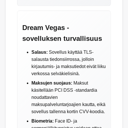
Dream Vegas -
sovelluksen turvallisuus
Salaus:
Sovellus käyttää TLS-
salausta tiedonsiirrossa, jolloin
kirjautumis- ja maksutiedot eivät liiku
verkossa selväkielisinä.
Maksujen suojaus:
Maksut
käsitellään PCI DSS -standardia
noudattavien
maksupalveluntarjoajien kautta, eikä
sovellus tallenna kortin CVV-koodia.
Biometria:
Face ID- ja