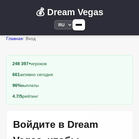
💰 Dream Vegas
Главная
Вход
248 397+
игроков
661
активно сегодня
96%
выплаты
4.7/5
рейтинг
Войдите в Dream