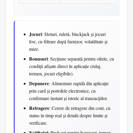
Jocuri
: Sloturi, ruletă, blackjack și jocuri
live, cu filtrare după furnizor, volatilitate și
mize.
Bonusuri
: Secțiune separată pentru oferte, cu
condiții afișate direct în aplicație (rulaj,
termen, jocuri eligibile).
Depunere
: Alimentare rapidă din aplicație
prin card și portofele electronice, cu
confirmare instant și istoric al tranzacțiilor.
Retragere
: Cerere de retragere din cont, cu
status în timp real și detalii despre limite și
verificare.
Notificări
: Push-uri pentru bonusuri, turnee,