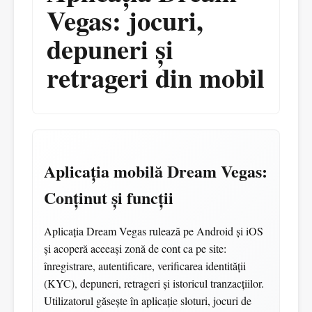
Vegas: jocuri,
depuneri și
retrageri din mobil
Aplicația mobilă Dream Vegas:
Conținut și funcții
Aplicația Dream Vegas rulează pe Android și iOS
și acoperă aceeași zonă de cont ca pe site:
înregistrare, autentificare, verificarea identității
(KYC), depuneri, retrageri și istoricul tranzacțiilor.
Utilizatorul găsește în aplicație sloturi, jocuri de