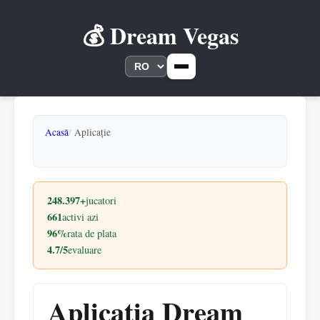
💰 Dream Vegas
Acasă
Aplicație
248.397+
jucatori
661
activi azi
96%
rata de plata
4.7/5
evaluare
Aplicația Dream