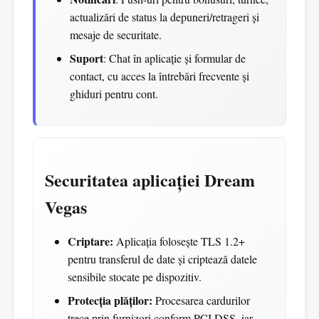
actualizări de status la depuneri/retrageri și
mesaje de securitate.
Suport
: Chat în aplicație și formular de
contact, cu acces la întrebări frecvente și
ghiduri pentru cont.
Securitatea aplicației Dream
Vegas
Criptare:
Aplicația folosește TLS 1.2+
pentru transferul de date și criptează datele
sensibile stocate pe dispozitiv.
Protecția plăților:
Procesarea cardurilor
trece prin furnizori conform PCI DSS, iar