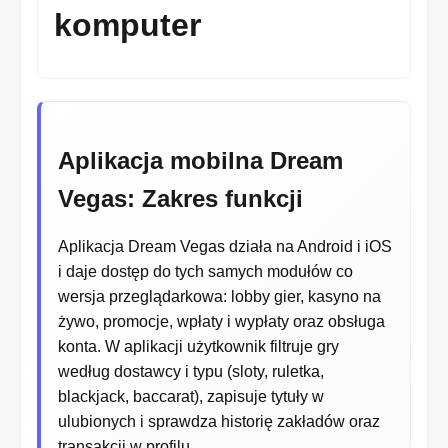
komputer
Aplikacja mobilna Dream
Vegas: Zakres funkcji
Aplikacja Dream Vegas działa na Android i iOS
i daje dostęp do tych samych modułów co
wersja przeglądarkowa: lobby gier, kasyno na
żywo, promocje, wpłaty i wypłaty oraz obsługa
konta. W aplikacji użytkownik filtruje gry
według dostawcy i typu (sloty, ruletka,
blackjack, baccarat), zapisuje tytuły w
ulubionych i sprawdza historię zakładów oraz
transakcji w profilu.