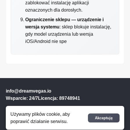
zablokować instalację aplikacji
oznaczonych dla dorosłych.
Ograniczenie sklepu — urządzenie i
wersja systemu
: sklep blokuje instalację,
gdy model urządzenia lub wersja
iOS/Android nie spe
info@dreamvegas.io
Wsparcie: 24/7
Licencja: 89748941
Graj odpowiedzialnie, tylko dla osób 18+.
Używamy plików cookie, aby
Akceptuję
© 2017 -
2026
Dream Vegas.
poprawić działanie serwisu.