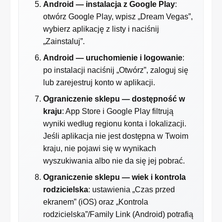
Android — instalacja z Google Play
:
otwórz Google Play, wpisz „Dream Vegas”,
wybierz aplikację z listy i naciśnij
„Zainstaluj”.
Android — uruchomienie i logowanie
:
po instalacji naciśnij „Otwórz”, zaloguj się
lub zarejestruj konto w aplikacji.
Ograniczenie sklepu — dostępność w
kraju
: App Store i Google Play filtrują
wyniki według regionu konta i lokalizacji.
Jeśli aplikacja nie jest dostępna w Twoim
kraju, nie pojawi się w wynikach
wyszukiwania albo nie da się jej pobrać.
Ograniczenie sklepu — wiek i kontrola
rodzicielska
: ustawienia „Czas przed
ekranem” (iOS) oraz „Kontrola
rodzicielska”/Family Link (Android) potrafią