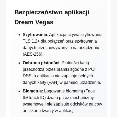
Bezpieczeństwo aplikacji
Dream Vegas
Szyfrowanie:
Aplikacja używa szyfrowania
TLS 1.2+ dla połączeń oraz szyfrowania
danych przechowywanych na urządzeniu
(AES-256).
Ochrona płatności:
Płatności kartą
przechodzą przez bramki zgodne z PCI
DSS, a aplikacja nie zapisuje pełnych
danych karty (PAN) w pamięci urządzenia.
Biometria:
Logowanie biometrią (Face
ID/Touch ID) działa przez mechanizmy
systemowe i nie zapisuje odcisków palców
ani skanu twarzy w aplikacji.