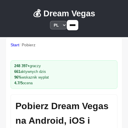
💰 Dream Vegas
Start
Pobierz
248 397+
graczy
661
aktywnych dzis
96%
wskaznik wyplat
4.7/5
ocena
Pobierz Dream Vegas
na Android, iOS i