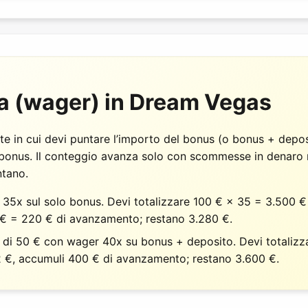
ta (wager) in Dream Vegas
lte in cui devi puntare l’importo del bonus (o bonus + depo
l bonus. Il conteggio avanza solo con scommesse in denaro r
ntano.
5x sul solo bonus. Devi totalizzare 100 € × 35 = 3.500 € di
0 € = 220 € di avanzamento; restano 3.280 €.
di 50 € con wager 40x su bonus + deposito. Devi totalizz
 2 €, accumuli 400 € di avanzamento; restano 3.600 €.