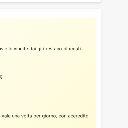
e le vincite dai giri restano bloccati
0%
 vale una volta per giorno, con accredito