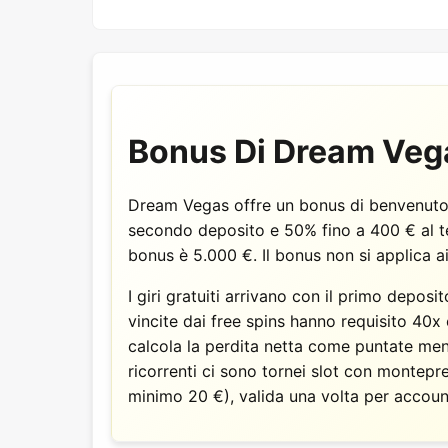
Bonus Di Dream Veg
Dream Vegas offre un bonus di benvenuto 
secondo deposito e 50% fino a 400 € al ter
bonus è 5.000 €. Il bonus non si applica a
I giri gratuiti arrivano con il primo deposi
vincite dai free spins hanno requisito 40x
calcola la perdita netta come puntate men
ricorrenti ci sono tornei slot con montep
minimo 20 €), valida una volta per accoun