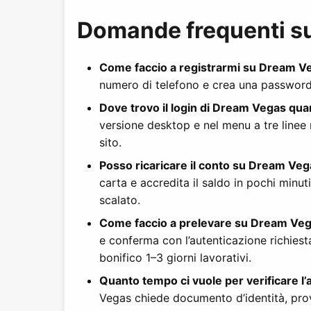
Domande frequenti s
Come faccio a registrarmi su Dream Ve
numero di telefono e crea una password, 
Dove trovo il login di Dream Vegas qua
versione desktop e nel menu a tre linee n
sito.
Posso ricaricare il conto su Dream Veg
carta e accredita il saldo in pochi minut
scalato.
Come faccio a prelevare su Dream Vegas
e conferma con l’autenticazione richiest
bonifico 1–3 giorni lavorativi.
Quanto tempo ci vuole per verificare 
Vegas chiede documento d’identità, prova 