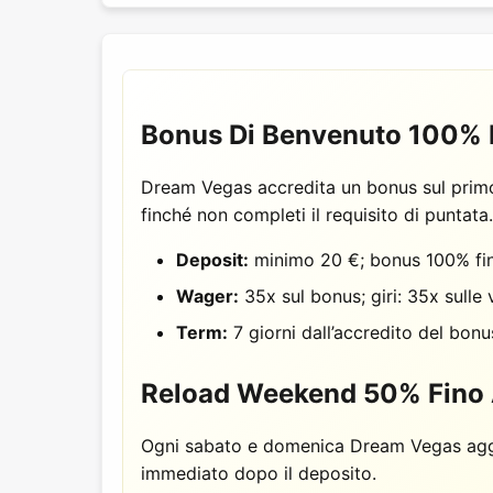
Bonus Di Benvenuto 100% F
Dream Vegas accredita un bonus sul primo d
finché non completi il requisito di puntata
Deposit:
minimo 20 €; bonus 100% fin
Wager:
35x sul bonus; giri: 35x sulle 
Term:
7 giorni dall’accredito del bonu
Reload Weekend 50% Fino 
Ogni sabato e domenica Dream Vegas aggiun
immediato dopo il deposito.