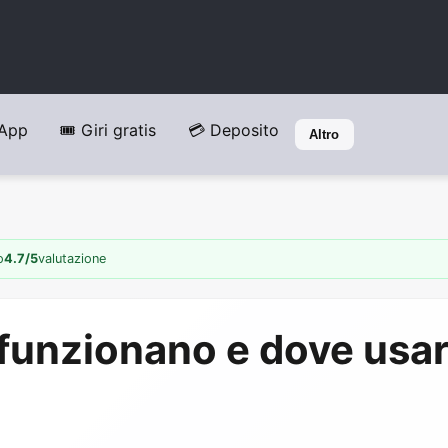
 App
🎟️ Giri gratis
💳 Deposito
Altro
o
4.7/5
valutazione
 funzionano e dove usar