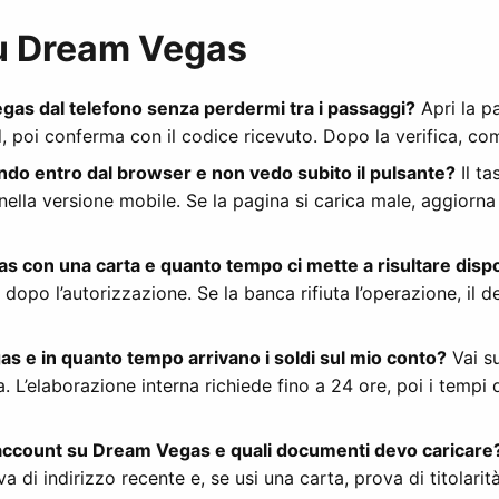
u Dream Vegas
gas dal telefono senza perdermi tra i passaggi?
Apri la pa
poi conferma con il codice ricevuto. Dopo la verifica, compil
ndo entro dal browser e non vedo subito il pulsante?
Il ta
ella versione mobile. Se la pagina si carica male, aggiorna 
as con una carta e quanto tempo ci mette a risultare dispo
i dopo l’autorizzazione. Se la banca rifiuta l’operazione, i
 e in quanto tempo arrivano i soldi sul mio conto?
Vai su
a. L’elaborazione interna richiede fino a 24 ore, poi i temp
l’account su Dream Vegas e quali documenti devo caricare
di indirizzo recente e, se usi una carta, prova di titolarità