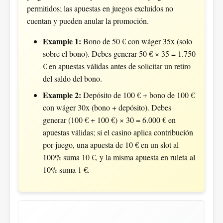
permitidos; las apuestas en juegos excluidos no
cuentan y pueden anular la promoción.
Example 1:
Bono de 50 € con wáger 35x (solo
sobre el bono). Debes generar 50 € × 35 = 1.750
€ en apuestas válidas antes de solicitar un retiro
del saldo del bono.
Example 2:
Depósito de 100 € + bono de 100 €
con wáger 30x (bono + depósito). Debes
generar (100 € + 100 €) × 30 = 6.000 € en
apuestas válidas; si el casino aplica contribución
por juego, una apuesta de 10 € en un slot al
100% suma 10 €, y la misma apuesta en ruleta al
10% suma 1 €.