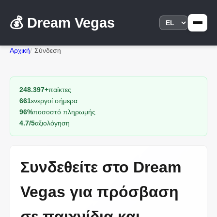
💰 Dream Vegas
Αρχική
Σύνδεση
248.397+
παίκτες
661
ενεργοί σήμερα
96%
ποσοστό πληρωμής
4.7/5
αξιολόγηση
Συνδεθείτε στο Dream
Vegas για πρόσβαση
σε παιχνίδια και