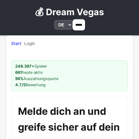
💰 Dream Vegas
Start
Login
248.397+
Spieler
661
heute aktiv
96%
Auszahlungsquote
4.7/5
Bewertung
Melde dich an und
greife sicher auf dein