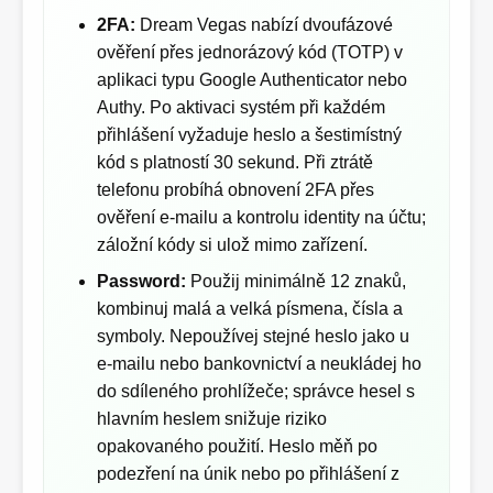
2FA:
Dream Vegas nabízí dvoufázové
ověření přes jednorázový kód (TOTP) v
aplikaci typu Google Authenticator nebo
Authy. Po aktivaci systém při každém
přihlášení vyžaduje heslo a šestimístný
kód s platností 30 sekund. Při ztrátě
telefonu probíhá obnovení 2FA přes
ověření e‑mailu a kontrolu identity na účtu;
záložní kódy si ulož mimo zařízení.
Password:
Použij minimálně 12 znaků,
kombinuj malá a velká písmena, čísla a
symboly. Nepoužívej stejné heslo jako u
e‑mailu nebo bankovnictví a neukládej ho
do sdíleného prohlížeče; správce hesel s
hlavním heslem snižuje riziko
opakovaného použití. Heslo měň po
podezření na únik nebo po přihlášení z