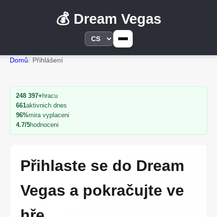
💰 Dream Vegas
Domů
Přihlášení
248 397+
hracu
661
aktivnich dnes
96%
mira vyplaceni
4.7/5
hodnoceni
Přihlaste se do Dream
Vegas a pokračujte ve
hře